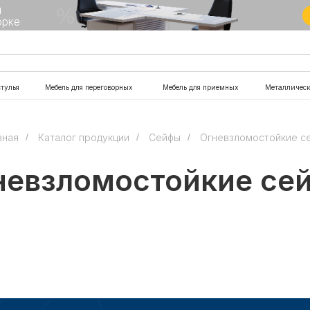
Подробнее
Мебель для переговорных
Мебель для приемных
Металлическая мебель
Офи
вная
/
Каталог продукции
/
Сейфы
/
Огневзломостойкие c
невзломостойкие се
ИНФОРМАЦИЯ